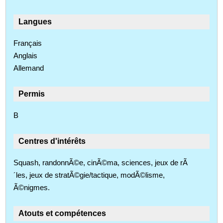
Langues
Français
Anglais
Allemand
Permis
B
Centres d'intérêts
Squash, randonnÃ©e, cinÃ©ma, sciences, jeux de rÃ
´les, jeux de stratÃ©gie/tactique, modÃ©lisme,
Ã©nigmes.
Atouts et compétences