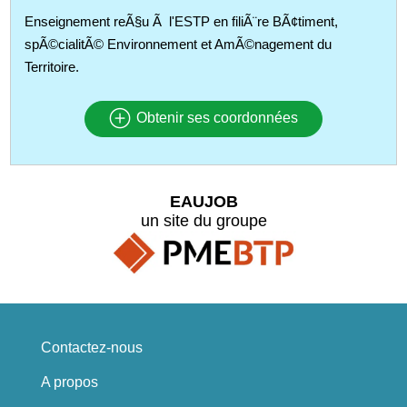
Enseignement reÃ§u Ã l'ESTP en filiÃ¨re BÃ¢timent,
spÃ©cialitÃ© Environnement et AmÃ©nagement du
Territoire.
Obtenir ses coordonnées
EAUJOB
un site du groupe
Contactez-nous
A propos