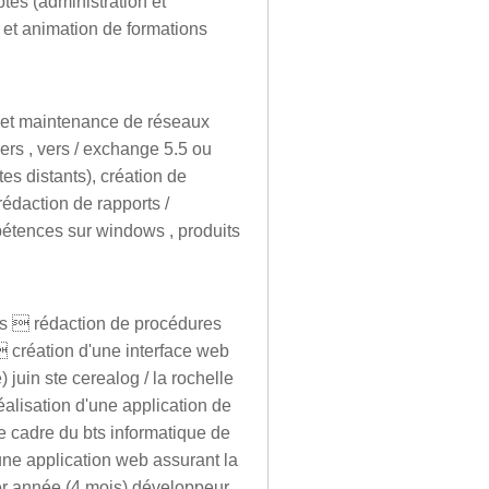
tes (administration et
 et animation de formations
on et maintenance de réseaux
vers , vers / exchange 5.5 ou
tes distants), création de
édaction de rapports /
pétences sur windows , produits
udes  rédaction de procédures
 création d'une interface web
 juin ste cerealog / la rochelle
alisation d'une application de
e cadre du bts informatique de
'une application web assurant la
er année (4 mois) développeur