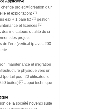
ce Applicative
 chef de projet  création d'un
lle et exploitation) 
urs esx + 1 baie fc)  gestion
maintenance et licences 
, des indicateurs qualité du si
ement des projets
de l'erp (vertical tp avec 200
rerie
ation, maintenance et migration
frastructure physique vers un
(portail pour 20 utilisateurs
50 boites)  appui technique
tique
ion de la société novenci suite