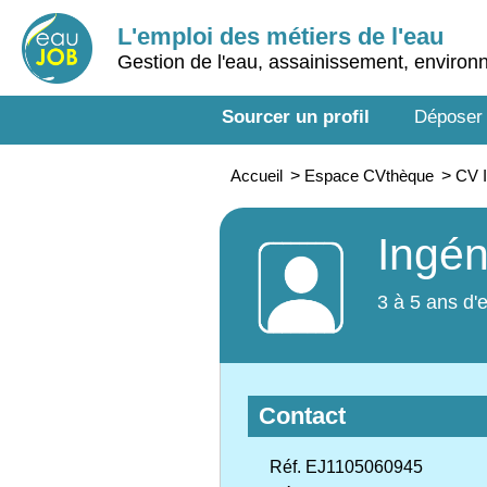
L'emploi des métiers de l'eau
Gestion de l'eau, assainissement, enviro
Sourcer un profil
Déposer
Accueil
>
Espace CVthèque
>
CV I
Ingén
3 à 5 ans d'
Contact
Réf. EJ1105060945