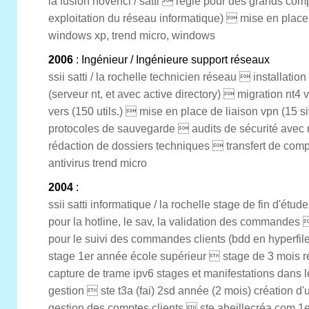
la fusion novenci / satti  régie pour des grands comp
exploitation du réseau informatique)  mise en place
windows xp, trend micro, windows
2006
: Ingénieur / Ingénieure support réseaux
ssii satti / la rochelle technicien réseau  installati
(serveur nt, et avec active directory)  migration nt4 
vers (150 utils.)  mise en place de liaison vpn (15 si
protocoles de sauvegarde  audits de sécurité avec r
rédaction de dossiers techniques  transfert de com
antivirus trend micro
2004
:
ssii satti informatique / la rochelle stage de fin d'ét
pour la hotline, le sav, la validation des commandes 
pour le suivi des commandes clients (bdd en hyperfile)
stage 1er année école supérieur  stage de 3 mois ré
capture de trame ipv6 stages et manifestations dans l
gestion  ste t3a (fai) 2sd année (2 mois) création d
gestion des comptes clients  ste abeillecréa.com 1