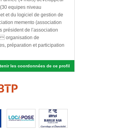
s (30 equipes niveau
et et du logiciel de gestion de
ciation memento (association
s président de l'association
)  organisation de
s, préparation et participation
enir les coordonnées de ce profil