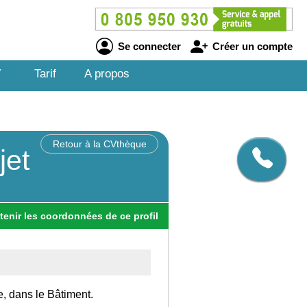
Se connecter
Créer un compte
V
Tarif
A propos
Retour à la CVthèque
jet
tenir
les
coordonnées
de ce profil
e, dans le Bâtiment.