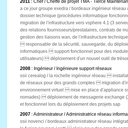
2011
: Chef / Cheffe de projet TMA - Tierce Maintenan
a ce jour groupe exedra / bordeaux ingénieur réseau /
dossier technique (procédures informatique fonctionne
migration de l'infrastructure vers vsphere 4.1 (3 serve
des relations fournisseurs/prestataires, contrats de 
gestion des liaisons wan, de l'infrastructure technique
 responsable de la sécurité, sauvegarde, du déploi
informatiques  support fonctionnel pour des modules 
utilisateurs)  déploiement d'un nouvel outil de tréso
2008
: Ingénieur / Ingénieure support réseaux
ssii cerealog / la rochelle ingénieur réseau  install
de réseaux pour des grands comptes  migration d'in
environnement virtuel  mise en place d'appliance ssl 
nomades)  déploiement de messagerie exchange (2
et fonctionnel lors du déploiement des projets sap
2007
: Administrateur / Administratrice réseau informa
ssii novenci / bordeaux administrateur réseau intégrat