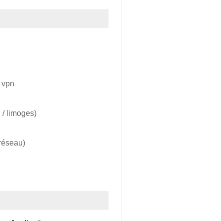
e vpn
 / limoges)
 réseau)