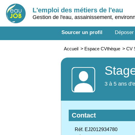
L'emploi des métiers de l'eau
Gestion de l'eau, assainissement, enviro
Sourcer un profil
Déposer
Accueil
>
Espace CVthèque
>
CV S
Stage
3 à 5 ans d'
Contact
Réf. EJ2012934780