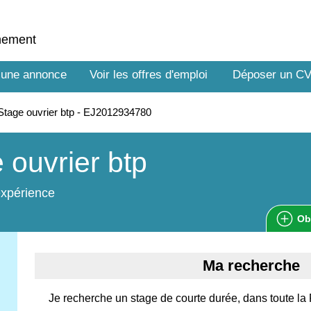
nnement
 une annonce
Voir les offres d'emploi
Déposer un C
tage ouvrier btp - EJ2012934780
 ouvrier btp
expérience
Ob
Ma recherche
Je recherche un stage de courte durée, dans toute la 