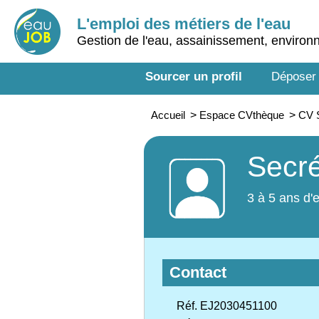
L'emploi des métiers de l'eau
Gestion de l'eau, assainissement, enviro
Sourcer un profil
Déposer
Accueil
>
Espace CVthèque
>
CV S
Secré
3 à 5 ans d'
Contact
Réf. EJ2030451100