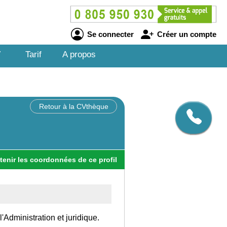
Se connecter
Créer un compte
V
Tarif
A propos
Retour à la CVthèque
tenir
les
coordonnées
de ce profil
l'Administration et juridique.