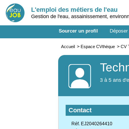
L'emploi des métiers de l'eau
Gestion de l'eau, assainissement, enviro
Sourcer un profil
Déposer
Accueil
>
Espace CVthèque
>
CV T
Techn
3 à 5 ans d'
Contact
Réf. EJ2040264410