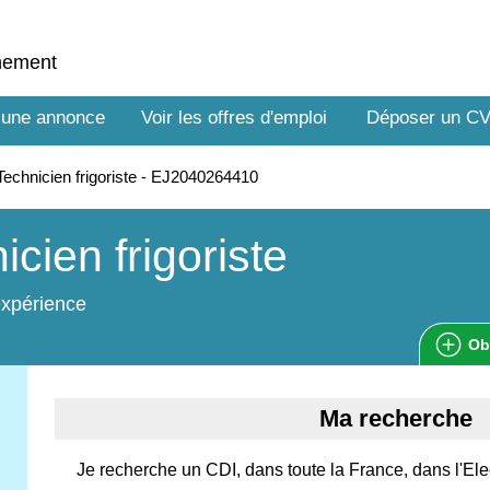
nnement
 une annonce
Voir les offres d'emploi
Déposer un C
echnicien frigoriste - EJ2040264410
icien frigoriste
expérience
Ob
Ma recherche
Je recherche un CDI, dans toute la France, dans l'Ele