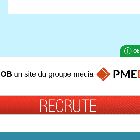
Obt
JOB
un site du groupe
média