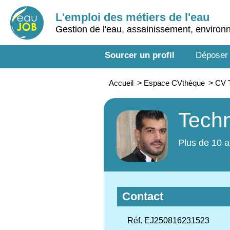
L'emploi des métiers de l'eau
Gestion de l'eau, assainissement, enviro
Sourcer un profil
Déposer
Accueil
>
Espace CVthèque
>
CV T
Techn
Plus de 10 a
Contact
Réf. EJ250816231523