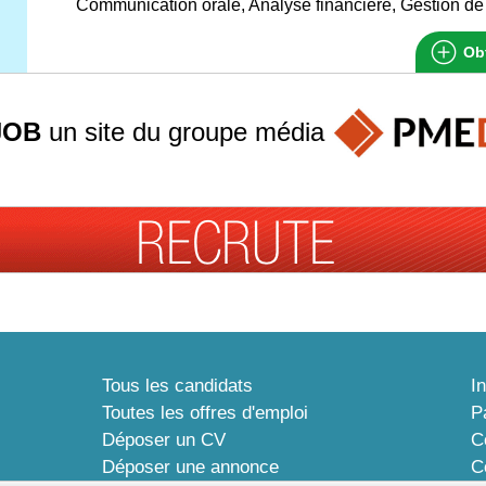
Communication orale, Analyse financière, Gestion de 
Obt
JOB
un site du groupe
média
Tous les candidats
I
Toutes les offres d'emploi
P
Déposer un CV
C
Déposer une annonce
C