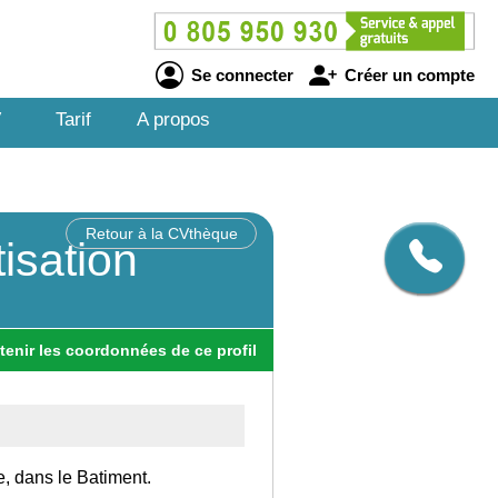
Se connecter
Créer un compte
V
Tarif
A propos
Retour à la CVthèque
isation
tenir
les
coordonnées
de ce profil
e, dans le Batiment.