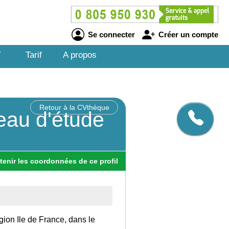
Se connecter
Créer un compte
V
Tarif
A propos
Retour à la CVthèque
eau d'étude
tenir
les
coordonnées
de ce profil
gion Ile de France, dans le