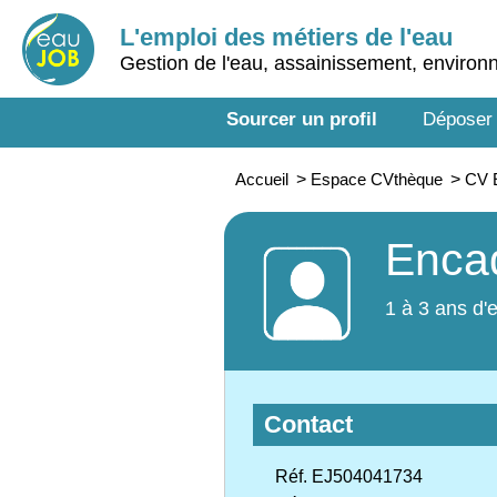
L'emploi des métiers de l'eau
Gestion de l'eau, assainissement, enviro
Sourcer un profil
Déposer
Accueil
>
Espace CVthèque
>
CV E
Encad
1 à 3 ans d'
Contact
Réf. EJ504041734