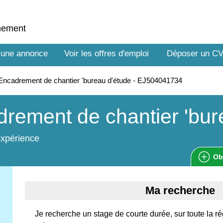
nnement
 une annonce
Voir les offres d'emploi
Déposer un C
ncadrement de chantier 'bureau d'étude - EJ504041734
rement de chantier 'bur
expérience
Ob
Ma recherche
Je recherche un stage de courte durée, sur toute la ré