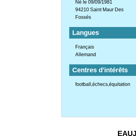
Né le 09/09/1981
94210 Saint Maur Des
Fossés
Langues
Français
Allemand
Centres d'intérêts
football,échecs,équitation
EAU