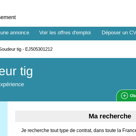
nnement
 une annonce
Voir les offres d'emploi
Déposer un C
oudeur tig - EJ505301212
ur tig
expérience
Ob
Ma recherche
Je recherche tout type de contrat, dans toute la Franc