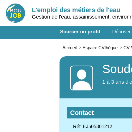
L'emploi des métiers de l'eau
Gestion de l'eau, assainissement, enviro
Sourcer un profil
Déposer
Accueil
>
Espace CVthèque
>
CV S
Soude
1 à 3 ans d'
Contact
Réf. EJ505301212