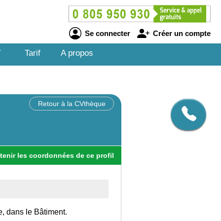
Se connecter
Créer un compte
V
Tarif
A propos
Retour à la CVthèque
tenir
les
coordonnées
de ce profil
e, dans le Bâtiment.