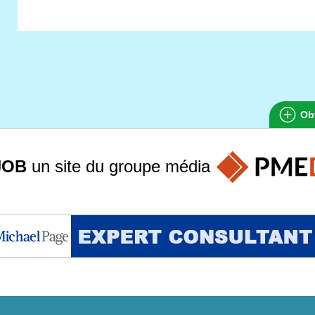
Obt
JOB
un site du groupe
média