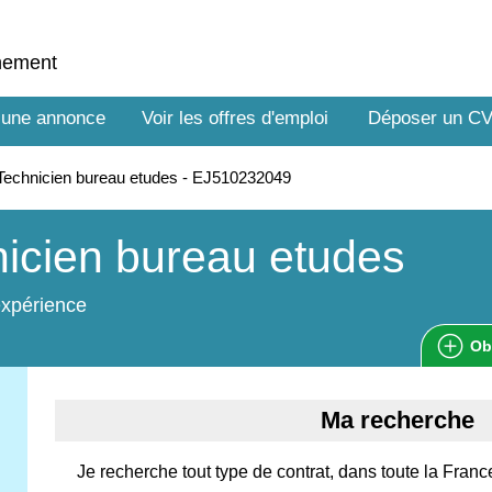
nnement
 une annonce
Voir les offres d'emploi
Déposer un C
echnicien bureau etudes - EJ510232049
icien bureau etudes
expérience
Ob
Ma recherche
Je recherche tout type de contrat, dans toute la Fran