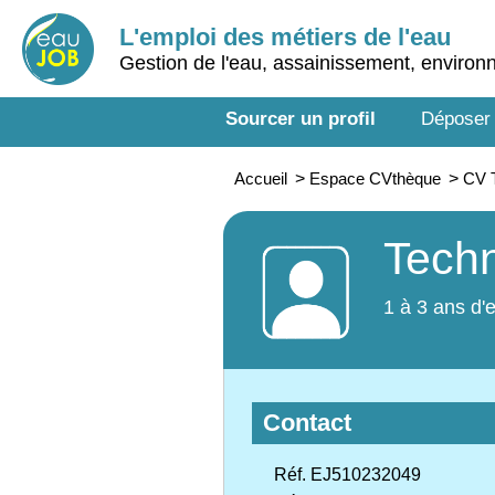
L'emploi des métiers de l'eau
Gestion de l'eau, assainissement, enviro
Sourcer un profil
Déposer
Accueil
>
Espace CVthèque
>
CV T
Techn
1 à 3 ans d'
Contact
Réf. EJ510232049