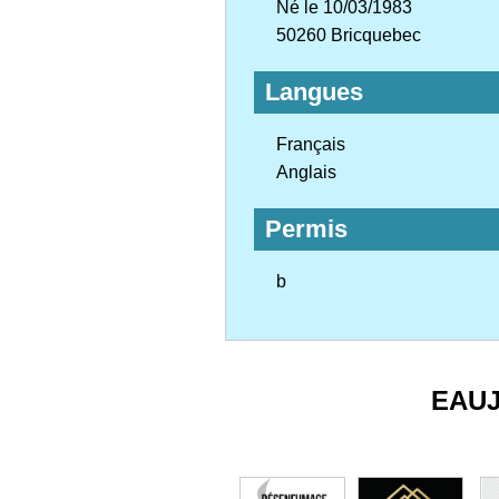
Né le 10/03/1983
50260 Bricquebec
Langues
Français
Anglais
Permis
b
EAU