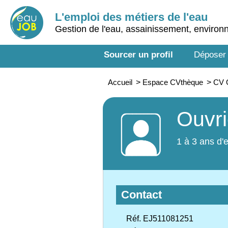
L'emploi des métiers de l'eau
Gestion de l'eau, assainissement, enviro
Sourcer un profil
Déposer
Accueil
>
Espace CVthèque
>
CV O
Ouvri
1 à 3 ans d'
Contact
Réf. EJ511081251