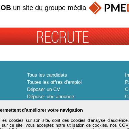
JOB
un site du groupe
média
Tous les candidats
I
Toutes les offres d'emploi
P
Déposer un CV
C
Déposer une annonce
C
Témoignages utilisateurs
P
ermettent d'améliorer votre navigation
les cookies sur son site, dont des cookies d'analyse d'audience
n sur ce site, vous acceptez notre utilisation de cookies, nos
CGV