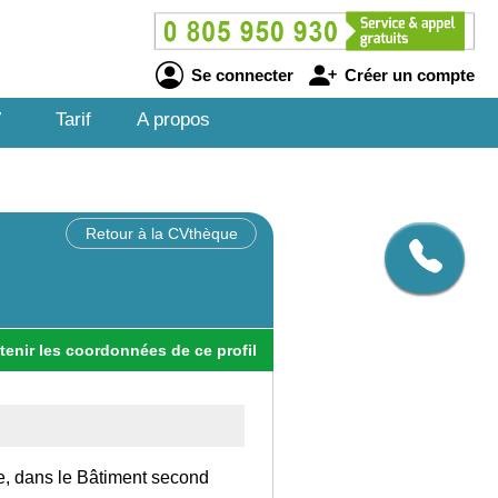
Se connecter
Créer un compte
V
Tarif
A propos
Retour à la CVthèque
tenir
les
coordonnées
de ce profil
ce, dans le Bâtiment second