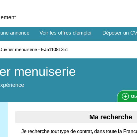
nnement
 une annonce
Voir les offres d'emploi
Déposer un C
uvrier menuiserie - EJ511081251
er menuiserie
expérience
Ob
Ma recherche
Je recherche tout type de contrat, dans toute la Fran