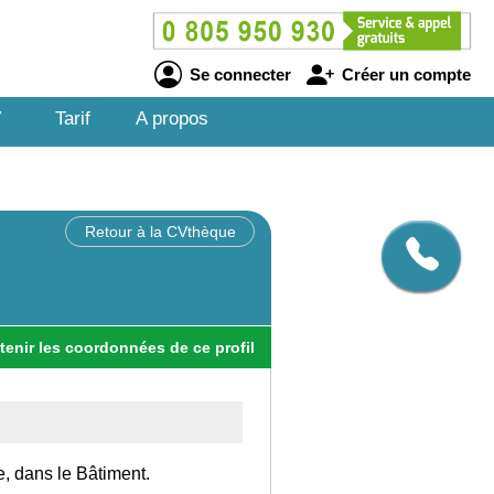
Se connecter
Créer un compte
V
Tarif
A propos
Retour à la CVthèque
tenir
les
coordonnées
de ce profil
e, dans le Bâtiment.