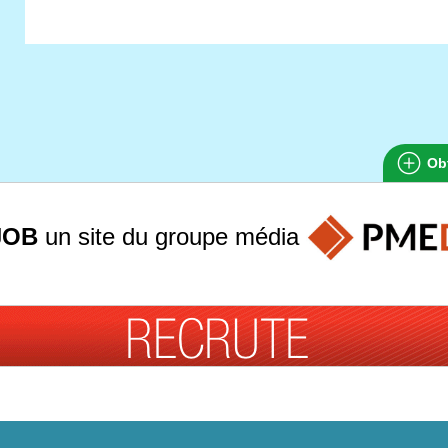
Obt
JOB
un site du groupe
média