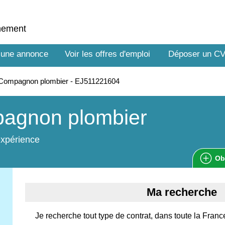
nnement
 une annonce
Voir les offres d'emploi
Déposer un C
Compagnon plombier - EJ511221604
agnon plombier
expérience
Ob
Ma recherche
Je recherche tout type de contrat, dans toute la Franc