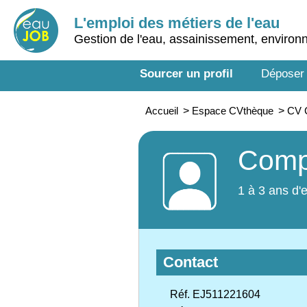
L'emploi des métiers de l'eau
Gestion de l'eau, assainissement, enviro
Sourcer un profil
Déposer
Accueil
>
Espace CVthèque
>
CV 
Comp
1 à 3 ans d'
Contact
Réf. EJ511221604