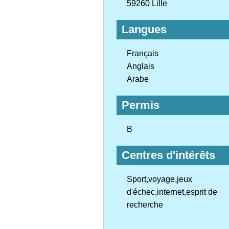
59260 Lille
Langues
Français
Anglais
Arabe
Permis
B
Centres d'intérêts
Sport,voyage,jeux
d'échec,internet,esprit de
recherche