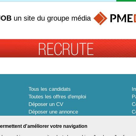
JOB
un site du groupe
média
Tous les candidats
I
Toutes les offres d'emploi
P
Déposer un CV
C
Déposer une annonce
C
Témoignages utilisateurs
P
ermettent d'améliorer votre navigation