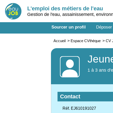
L'emploi des métiers de l'eau
Gestion de l'eau, assainissement, enviro
Sourcer un profil
Déposer
Accueil
>
Espace CVthèque
>
CV J
Jeune
1 à 3 ans d'
Contact
Réf. EJ610191027