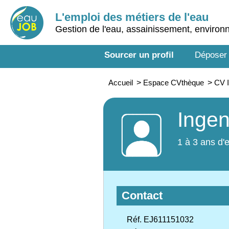
L'emploi des métiers de l'eau
Gestion de l'eau, assainissement, enviro
Sourcer un profil
Déposer
Accueil
>
Espace CVthèque
>
CV I
Ingen
1 à 3 ans d'
Contact
Réf. EJ611151032