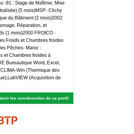
91 : Stage de Maîtrise, Mise
tralisée) (5 mois)MSP- Clichy
ique du Bâtiment (2 mois)2002
annage, Réparation, et
ids (1 mois)2000 FROICO -
es Froids et Chambres froides
des Pêches- Maroc :
s et Chambres froides à
 Bureautique Word, Excel,
k, CLIMA-Win (Thermique des
que),LabVIEW (Acquisition de
enir les coordonnées de ce profil