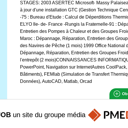
STAGES: 2003 ASERTEC Microsoft- Massy Palaiseau -
à jour d'une installation GTC (Gestion Technique Cen
-75 : Bureau d'Etude : Calcul de Déperditions Therm
ELYO Ile- de- France -Rungis la Fraternelle-91 : Dép
Entretien des Pompes à Chaleur et des Groupes Fro
Maroc : Dépannage, Réparation, Entretien des Group
des Navires de Pêche (1 mois) 1999 Office National 
Dépannage, Réparation, Entretien des Groupes Froid
l'entrepôt (2 mois)CONNAISSANCES INFORMATIQUE
PowerPoint, Navigation sur InternetAutres CoolPac
Bâtiments), FEMlab (Simulation de Transfert Thermi
Données), AutoCAD, Matlab, Orcad
Obt
JOB
un site du groupe
média