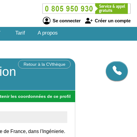
Se connecter
Créer un compte
V
Tarif
A propos
Retour à la CVthèque
tion
tenir
les
coordonnées
de ce profil
le de France, dans l'Ingénierie.