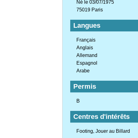
Né le 03/07/1975
75019 Paris
Langues
Français
Anglais
Allemand
Espagnol
Arabe
Permis
B
Centres d'intérêts
Footing, Jouer au Billard