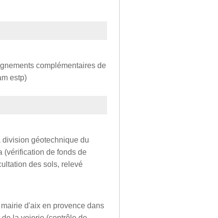
seignements complémentaires de
am estp)
la division géotechnique du
 (vérification de fonds de
cultation des sols, relevé
a mairie d'aix en provence dans
 de la voierie (contrôle de