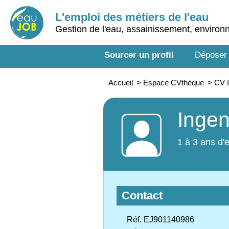
L'emploi des métiers de l'eau
Gestion de l'eau, assainissement, enviro
Sourcer un profil
Déposer
Accueil
>
Espace CVthèque
>
CV I
Ingen
1 à 3 ans d'
Contact
Réf. EJ901140986