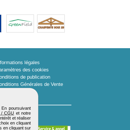
nformations légales
aramètres des cookies
onditions de publication
onditions Générales de Vente
lan du site
. En poursuivant
 / CGU
et notre
térêt et réaliser
choix en cliquant
s en cliquant sur