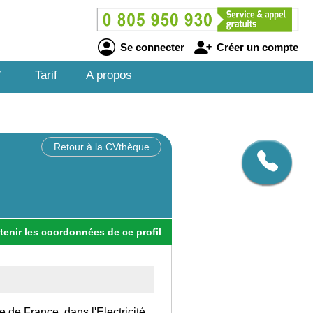
Se connecter
Créer un compte
V
Tarif
A propos
Retour à la CVthèque
tenir
les
coordonnées
de ce profil
le de France, dans l'Electricité