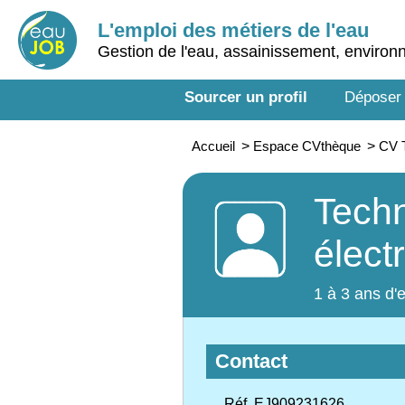
L'emploi des métiers de l'eau
Gestion de l'eau, assainissement, enviro
Sourcer un profil
Déposer
Accueil
>
Espace CVthèque
>
CV T
Techn
élect
1 à 3 ans d'
Contact
Réf. EJ909231626