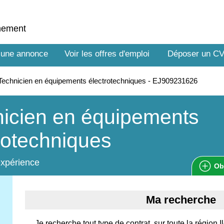
nnement
 une annonce
Voir les offres d'emploi
Déposer un C
echnicien en équipements électrotechniques - EJ909231626
icien en équipements
rotechniques
expérience
Ob
Ma recherche
Je recherche tout type de contrat, sur toute la région I