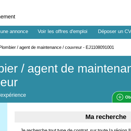
nnement
 une annonce
Voir les offres d'emploi
Déposer un C
lombier / agent de maintenance / couvreur - EJ1108091001
ier / agent de maintenan
reur
'expérience
Ob
Ma recherche
Je recherche tout type de contrat, sur toute la région 