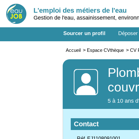
L'emploi des métiers de l'eau
Gestion de l'eau, assainissement, enviro
Sourcer un profil
Déposer
Accueil
>
Espace CVthèque
>
CV P
Plomb
couv
5 à 10 ans d
Contact
Réf. EJ1108091001