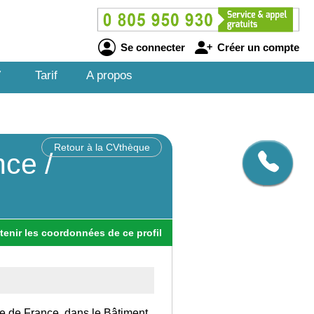
Se connecter
Créer un compte
V
Tarif
A propos
Retour à la CVthèque
ce /
tenir
les
coordonnées
de ce profil
Ile de France, dans le Bâtiment.