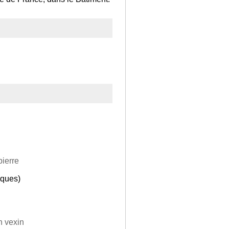
pierre
cques)
n vexin