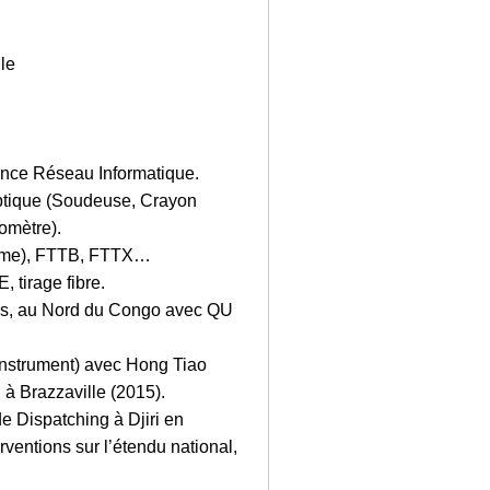
le
nance Réseau Informatique.
optique (Soudeuse, Crayon
omètre).
Home), FTTB, FTTX…
 tirage fibre.
xes, au Nord du Congo avec QU
Instrument) avec Hong Tiao
 à Brazzaville (2015).
e Dispatching à Djiri en
rventions sur l’étendu national,