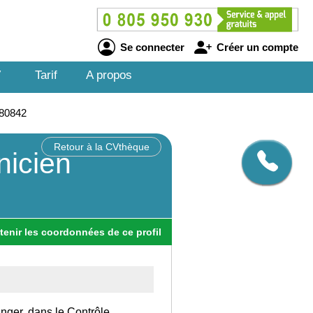
Se connecter
Créer un compte
V
Tarif
A propos
280842
Retour à la CVthèque
nicien
tenir
les
coordonnées
de ce profil
anger, dans le Contrôle