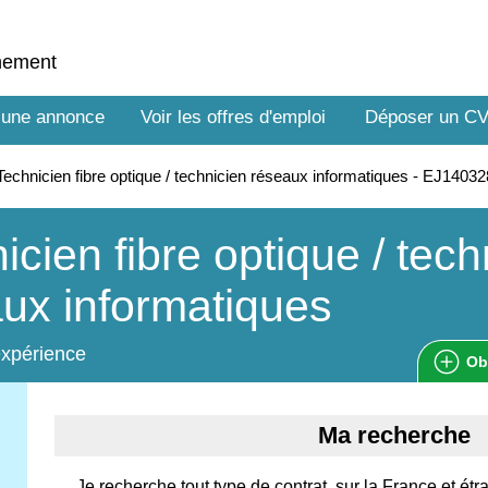
nnement
 une annonce
Voir les offres d'emploi
Déposer un C
echnicien fibre optique / technicien réseaux informatiques - EJ1403
icien fibre optique / tech
ux informatiques
expérience
Ob
Ma recherche
Je recherche tout type de contrat, sur la France et étr