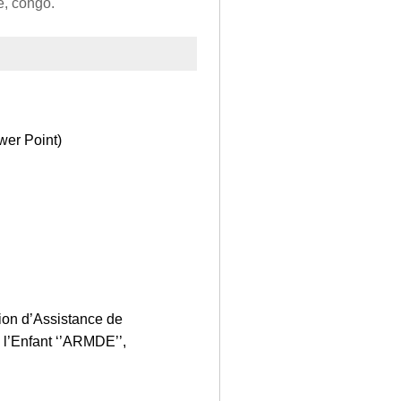
e, congo.
wer Point)
n d’Assistance de
 l’Enfant ‘’ARMDE’’,