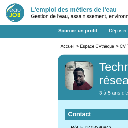
L'emploi des métiers de l'eau
Gestion de l'eau, assainissement, enviro
Sourcer un profil
Déposer
Accueil
>
Espace CVthèque
>
CV T
Techn
résea
3 à 5 ans d'
Contact
Réf. EJ1403280842