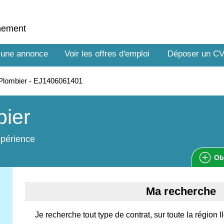
nnement
 une annonce
Voir les offres d'emploi
Déposer un C
Plombier - EJ1406061401
bier
xpérience
Ob
Ma recherche
Je recherche tout type de contrat, sur toute la région 