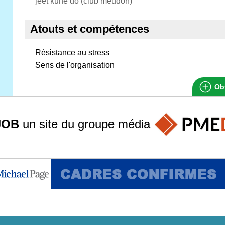
jeet kune do (club meudon)
Atouts et compétences
Résistance au stress
Sens de l'organisation
Obt
JOB
un site du groupe
média