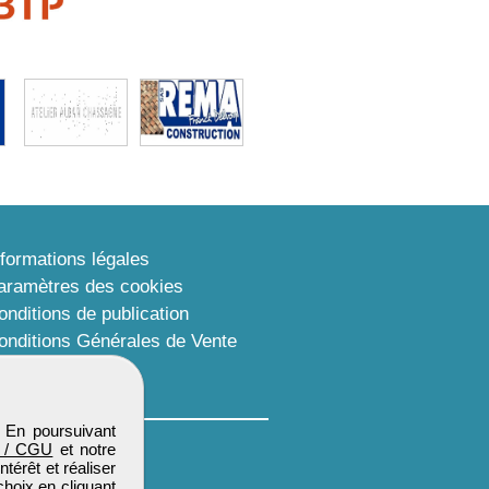
nformations légales
aramètres des cookies
onditions de publication
onditions Générales de Vente
lan du site
. En poursuivant
 / CGU
et notre
térêt et réaliser
choix en cliquant