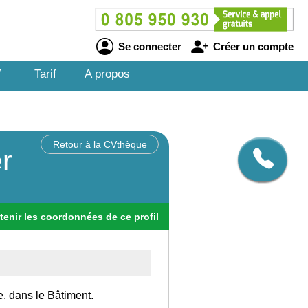
Se connecter
Créer un compte
V
Tarif
A propos
Retour à la CVthèque
r
tenir
les
coordonnées
de ce profil
e, dans le Bâtiment.