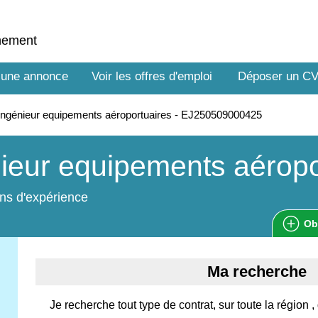
nnement
 une annonce
Voir les offres d'emploi
Déposer un C
ngénieur equipements aéroportuaires - EJ250509000425
ieur equipements aéropo
ns d'expérience
Ob
Ma recherche
Je recherche tout type de contrat, sur toute la région 