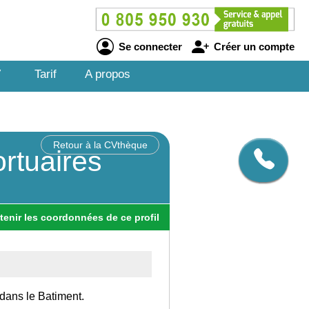
Se connecter
Créer un compte
V
Tarif
A propos
Retour à la CVthèque
rtuaires
tenir
les
coordonnées
de ce profil
, dans le Batiment.