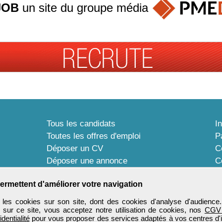
JOB
un site du groupe
média
Tous les candidats
I
Toutes les offres d'emploi
P
Déposer un CV
C
Déposer une annonce
C
Témoignages utilisateurs
P
ermettent d'améliorer votre navigation
les cookies sur son site, dont des cookies d'analyse d'audience
n sur ce site, vous acceptez notre utilisation de cookies, nos
CGV
identialité
pour vous proposer des services adaptés à vos centres d'in