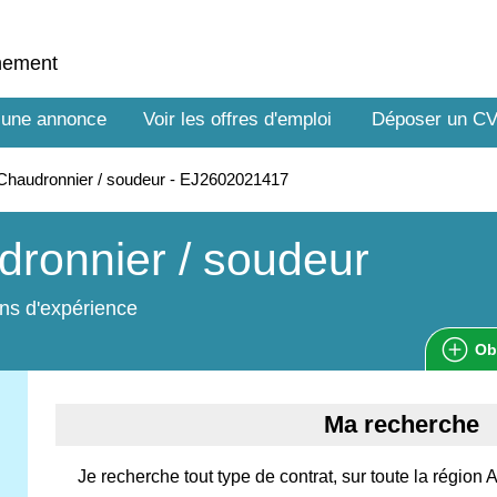
nnement
 une annonce
Voir les offres d'emploi
Déposer un C
haudronnier / soudeur - EJ2602021417
ronnier / soudeur
ns d'expérience
Ob
Ma recherche
Je recherche tout type de contrat, sur toute la régio