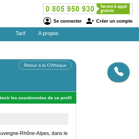
Se connecter
Créer un compte
V
Tarif
A propos
Retour à la CVthèque
tenir
les
coordonnées
de ce profil
n Auvergne-Rhône-Alpes, dans le