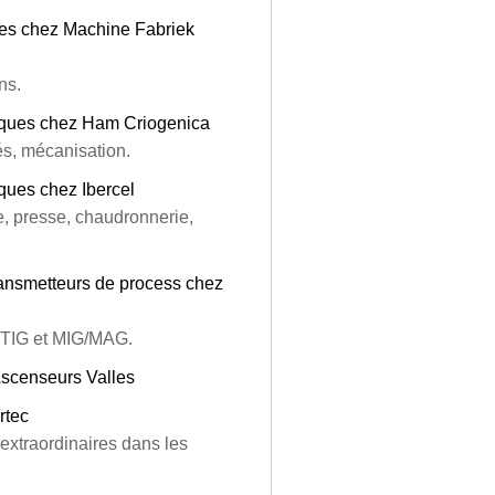
es chez Machine Fabriek
ns.
liques chez Ham Criogenica
iés, mécanisation.
ques chez Ibercel
e, presse, chaudronnerie,
ansmetteurs de process chez
ge TIG et MIG/MAG.
scenseurs Valles
rtec
xtraordinaires dans les