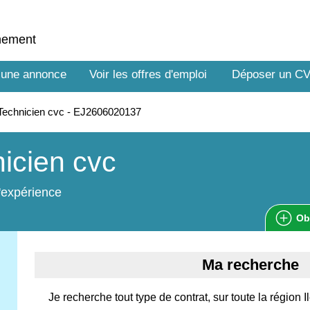
nnement
 une annonce
Voir les offres d'emploi
Déposer un C
Technicien cvc - EJ2606020137
icien cvc
'expérience
Ob
Ma recherche
Je recherche tout type de contrat, sur toute la région 