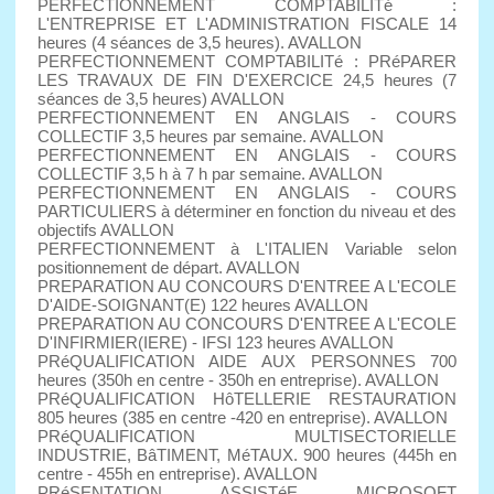
PERFECTIONNEMENT COMPTABILITé :
L'ENTREPRISE ET L'ADMINISTRATION FISCALE 14
heures (4 séances de 3,5 heures). AVALLON
PERFECTIONNEMENT COMPTABILITé : PRéPARER
LES TRAVAUX DE FIN D'EXERCICE 24,5 heures (7
séances de 3,5 heures) AVALLON
PERFECTIONNEMENT EN ANGLAIS - COURS
COLLECTIF 3,5 heures par semaine. AVALLON
PERFECTIONNEMENT EN ANGLAIS - COURS
COLLECTIF 3,5 h à 7 h par semaine. AVALLON
PERFECTIONNEMENT EN ANGLAIS - COURS
PARTICULIERS à déterminer en fonction du niveau et des
objectifs AVALLON
PERFECTIONNEMENT à L'ITALIEN Variable selon
positionnement de départ. AVALLON
PREPARATION AU CONCOURS D'ENTREE A L'ECOLE
D'AIDE-SOIGNANT(E) 122 heures AVALLON
PREPARATION AU CONCOURS D'ENTREE A L'ECOLE
D'INFIRMIER(IERE) - IFSI 123 heures AVALLON
PRéQUALIFICATION AIDE AUX PERSONNES 700
heures (350h en centre - 350h en entreprise). AVALLON
PRéQUALIFICATION HôTELLERIE RESTAURATION
805 heures (385 en centre -420 en entreprise). AVALLON
PRéQUALIFICATION MULTISECTORIELLE
INDUSTRIE, BâTIMENT, MéTAUX. 900 heures (445h en
centre - 455h en entreprise). AVALLON
PRéSENTATION ASSISTéE MICROSOFT