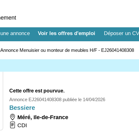
nnement
 une annonce
Voir les offres d'emploi
Déposer un C
>
Annonce Menuisier ou monteur de meubles H/F - EJ26041408308
Cette offre est pourvue.
Annonce EJ26041408308 publiée le 14/04/2026
Bessiere
Méré
,
Ile-de-France
CDI