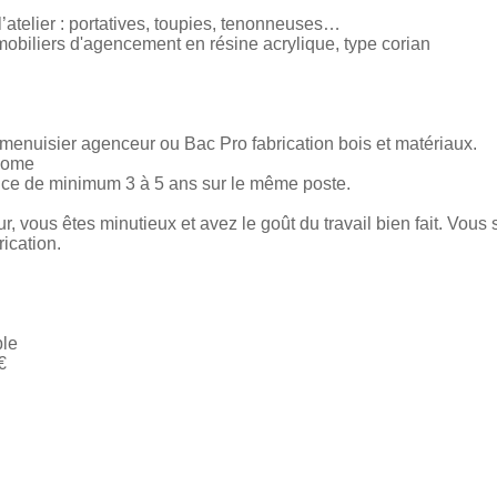
l’atelier : portatives, toupies, tenonneuses…
obiliers d'agencement en résine acrylique, type corian
menuisier agenceur ou Bac Pro fabrication bois et matériaux.
onome
ence de minimum 3 à 5 ans sur le même poste.
r, vous êtes minutieux et avez le goût du travail bien fait. Vous 
rication.
ble
€