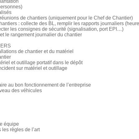
lantation
 personnes)
alisés
x réunions de chantiers (uniquement pour le Chef de Chantier)
antiers : collecte des BL, remplir les rapports journaliers (heur
ecter les consignes de sécurité (signalisation, port EPI…)
 et le rangement journalier du chantier
IERS
allations de chantier et du matériel
antier
riel et outillage portatif dans le dépôt
cident sur matériel et outillage
aire au bon fonctionnement de l’entreprise
niveau des véhicules
ne équipe
les règles de l’art