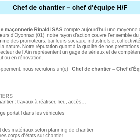
Chef de chantier – chef d'équipe H/F
 de maçonnerie Rinaldi SAS
compte aujourd'hui une moyenne de
uteurs d'Oyonnax (01), notre rayon d'action couvre l'ensemble
mme des promoteurs, bailleurs sociaux, industriels et collectivit
la nature. Notre réputation quant à la qualité de nos prestations
ecteur de l'Ain représentent un gage de sérieux et de compétenc
uf ou en rénovation.
oppement, nous recrutons un(e) :
Chef de chantier – Chef d'Éq
TIERS
ntier : travaux à réaliser, lieu, accès…
age portatif dans les véhicules
t des matériaux selon planning de chantier
es corps d’états sur chantier