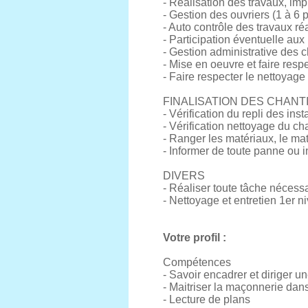
- Réalisation des travaux, imp
- Gestion des ouvriers (1 à 6
- Auto contrôle des travaux ré
- Participation éventuelle au
- Gestion administrative des ch
- Mise en oeuvre et faire resp
- Faire respecter le nettoyage
FINALISATION DES CHANT
- Vérification du repli des inst
- Vérification nettoyage du ch
- Ranger les matériaux, le maté
- Informer de toute panne ou in
DIVERS
- Réaliser toute tâche nécess
- Nettoyage et entretien 1er 
Votre profil :
Compétences
- Savoir encadrer et diriger u
- Maitriser la maçonnerie dans 
- Lecture de plans