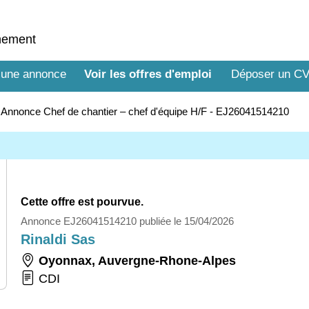
nnement
 une annonce
Voir les offres d'emploi
Déposer un C
>
Annonce Chef de chantier – chef d'équipe H/F - EJ26041514210
Cette offre est pourvue.
Annonce EJ26041514210 publiée le 15/04/2026
Rinaldi Sas
Oyonnax
,
Auvergne-Rhone-Alpes
CDI