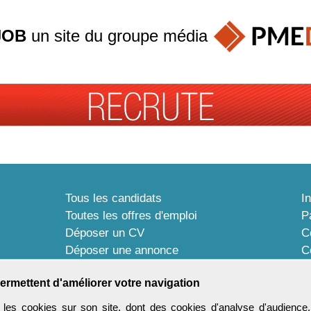
JOB
un site du groupe
média
Tous les candidats
I
Toutes les offres d'emploi
P
Déposer un CV
C
Déposer une annonce
C
Témoignages utilisateurs
P
ermettent d'améliorer votre navigation
les cookies sur son site, dont des cookies d'analyse d'audience