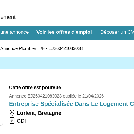
nnement
 une annonce
Voir les offres d'emploi
Déposer un C
>
Annonce Plombier H/F - EJ260421083028
Cette offre est pourvue.
Annonce EJ260421083028 publiée le 21/04/2026
Entreprise Spécialisée Dans Le Logement Co
Lorient
,
Bretagne
CDI