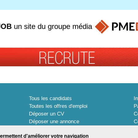
JOB
un site du groupe
média
Tous les candidats
I
Toutes les offres d'emploi
P
Déposer un CV
C
Déposer une annonce
C
Témoignages utilisateurs
P
ermettent d'améliorer votre navigation