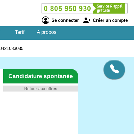
Se connecter
Créer un compte
V
Tarif
A propos
260421083035
Candidature spontanée
Retour aux offres