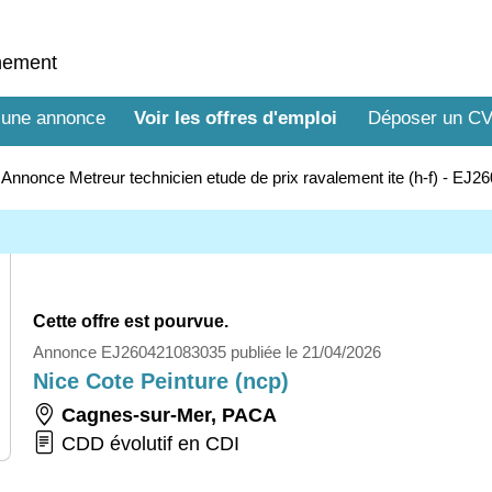
nnement
 une annonce
Voir les offres d'emploi
Déposer un C
>
Annonce Metreur technicien etude de prix ravalement ite (h-f) - EJ
Cette offre est pourvue.
Annonce EJ260421083035 publiée le 21/04/2026
Nice Cote Peinture (ncp)
Cagnes-sur-Mer
,
PACA
CDD évolutif en CDI