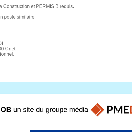
a Construction et PERMIS B requis.
n poste similaire.
DI
00 € net
ionnel.
JOB
un site du groupe
média