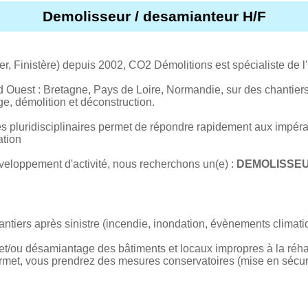
Demolisseur / desamianteur H/F
, Finistère) depuis 2002, CO2 Démolitions est spécialiste de l’i
d Ouest : Bretagne, Pays de Loire, Normandie, sur des chantie
ge, démolition et déconstruction.
s pluridisciplinaires permet de répondre rapidement aux impéra
ation
éveloppement d'activité, nous recherchons un(e) :
DEMOLISSEU
antiers après sinistre (incendie, inondation, évènements climati
et/ou désamiantage des bâtiments et locaux impropres à la réhabi
et, vous prendrez des mesures conservatoires (mise en sécuri