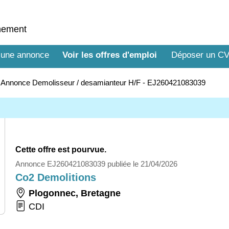
nnement
 une annonce
Voir les offres d'emploi
Déposer un C
>
Annonce Demolisseur / desamianteur H/F - EJ260421083039
Cette offre est pourvue.
Annonce EJ260421083039 publiée le 21/04/2026
Co2 Demolitions
Plogonnec
,
Bretagne
CDI