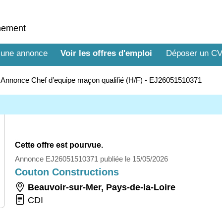
nnement
 une annonce
Voir les offres d'emploi
Déposer un C
>
Annonce Chef d’equipe maçon qualifié (H/F) - EJ26051510371
Cette offre est pourvue.
Annonce EJ26051510371 publiée le 15/05/2026
Couton Constructions
Beauvoir-sur-Mer
,
Pays-de-la-Loire
CDI