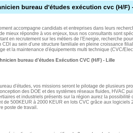
nicien bureau d'études exécution cvc (H/F) - 
tement accompagne candidats et entreprises dans leurs recherc
 de mieux répondre à vos enjeux, tous nos consultants sont spéci
t en recrutement sur les métiers de l'Energie, recherche pour
CDI au sein d'une structure familiale en pleine croissance filia
age et la maintenance d'équipements multi technique (CVC/Electri
hnicien bureau d'études Exécution CVC (H/F) - Lille
reau d'études, vos missions seront le pilotage de plusieurs pro
la conception des DOE et des systèmes réseaux fluides, HVAC puis
tiaires et industriels présents sur la région aurez la possibilité d
frant de 500KEUR à 2000 KEUR en lots CVC grâce aux logiciels 2
re poste de travail.