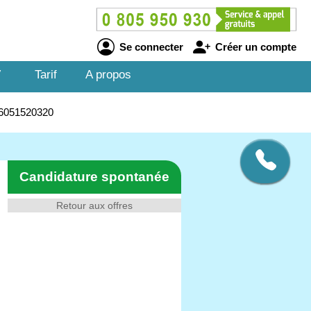
Se connecter
Créer un compte
V
Tarif
A propos
J26051520320
Candidature spontanée
Retour aux offres