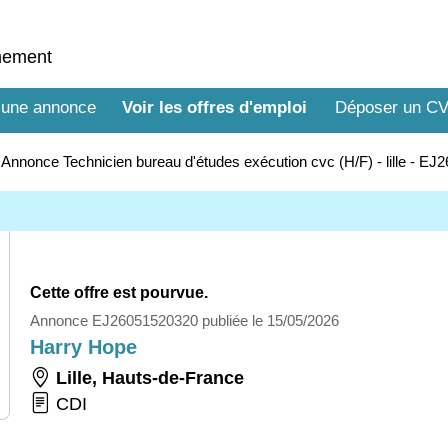
nnement
 une annonce
Voir les offres d'emploi
Déposer un C
>
Annonce Technicien bureau d'études exécution cvc (H/F) - lille - E
Cette offre est pourvue.
Annonce EJ26051520320 publiée le 15/05/2026
Harry Hope
Lille
,
Hauts-de-France
CDI