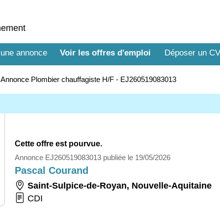
nnement
 une annonce
Voir les offres d'emploi
Déposer un C
>
Annonce Plombier chauffagiste H/F - EJ260519083013
Cette offre est pourvue.
Annonce EJ260519083013 publiée le 19/05/2026
Pascal Courand
Saint-Sulpice-de-Royan
,
Nouvelle-Aquitaine
CDI