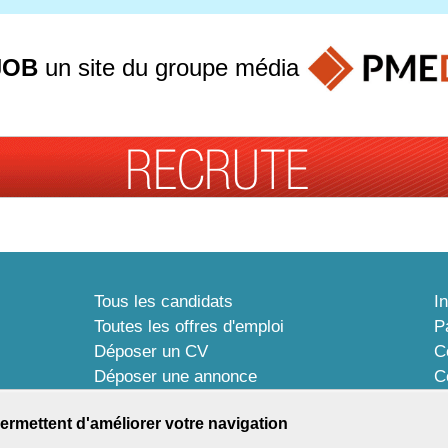
JOB
un site du groupe
média
Tous les candidats
I
Toutes les offres d'emploi
P
Déposer un CV
C
Déposer une annonce
C
Témoignages utilisateurs
P
ermettent d'améliorer votre navigation