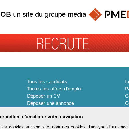
JOB
un site du groupe
média
Tous les candidats
I
Toutes les offres d'emploi
P
Déposer un CV
C
Déposer une annonce
C
Témoignages utilisateurs
P
ermettent d'améliorer votre navigation
les cookies sur son site, dont des cookies d'analyse d'audience