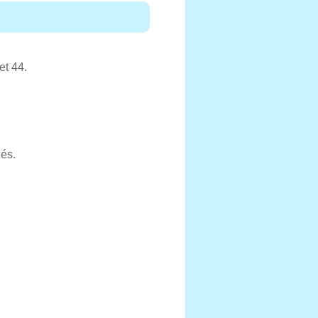
et 44.
iés.