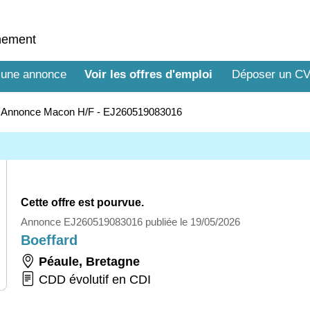
nnement
 une annonce
Voir les offres d'emploi
Déposer un C
>
Annonce Macon H/F - EJ260519083016
Cette offre est pourvue.
Annonce EJ260519083016 publiée le 19/05/2026
Boeffard
Péaule
,
Bretagne
CDD évolutif en CDI