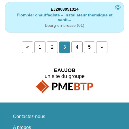
EJ2608051314
Plombier chauffagiste – installateur thermique et
sanit...
Bourg-en-bresse (01)
«
1
2
3
4
5
»
EAUJOB
un site du groupe
Contactez-nous
A propos